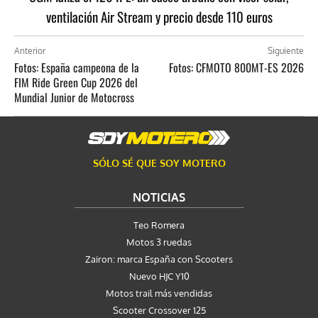
ventilación Air Stream y precio desde 110 euros
Anterior
Siguiente
Fotos: España campeona de la
Fotos: CFMOTO 800MT-ES 2026
FIM Ride Green Cup 2026 del
Mundial Junior de Motocross
SÓLO SÉ QUE SOY MOTERO
NOTICIAS
Teo Romera
Motos 3 ruedas
Zairon: marca España con Scooters
Nuevo HJC Y10
Motos trail más vendidas
Scooter Crossover 125