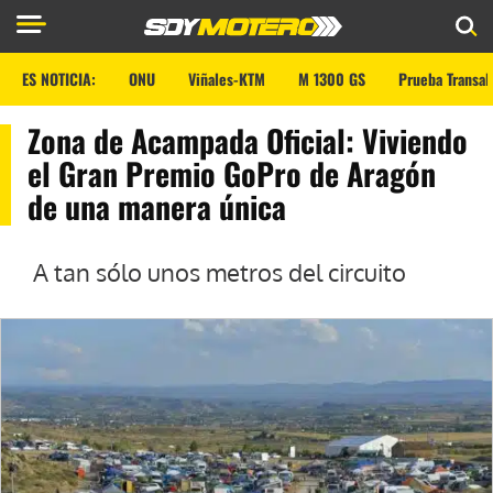
ES NOTICIA:
ONU
Viñales-KTM
M 1300 GS
Prueba Transal
Zona de Acampada Oficial: Viviendo
el Gran Premio GoPro de Aragón
de una manera única
A tan sólo unos metros del circuito