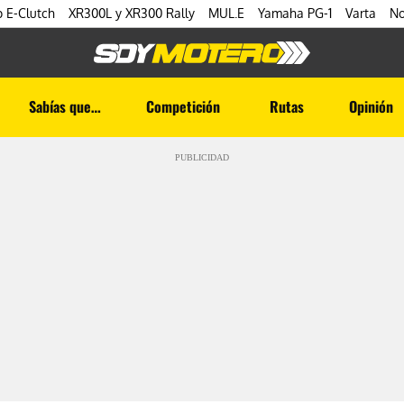
 E-Clutch
XR300L y XR300 Rally
MUL.E
Yamaha PG-1
Varta
No
Sabías que…
Competición
Rutas
Opinión
PUBLICIDAD