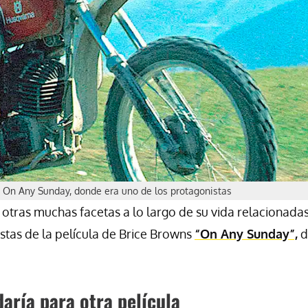
 On Any Sunday, donde era uno de los protagonistas
otras muchas facetas a lo largo de su vida relacionada
istas de la película de Brice Browns
“On Any Sunday”,
d
daría para otra película