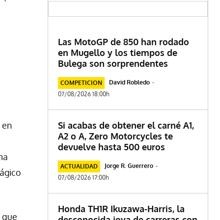
Las MotoGP de 850 han rodado
en Mugello y los tiempos de
Bulega son sorprendentes
David Robledo
-
COMPETICION
07/08/2026 18:00h
 en
Si acabas de obtener el carné A1,
A2 o A, Zero Motorcycles te
devuelve hasta 500 euros
ma
Jorge R. Guerrero
-
ACTUALIDAD
rágico
07/08/2026 17:00h
Honda TH1R Ikuzawa-Harris, la
y que
desconocida joya de carreras con