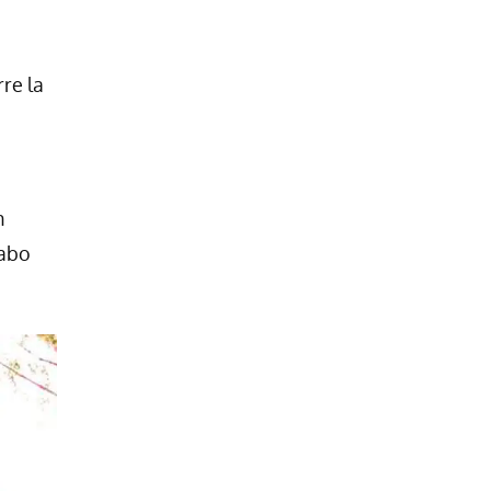
re la
n
cabo