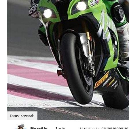
Fotos:
Kawasaki
Morrillu