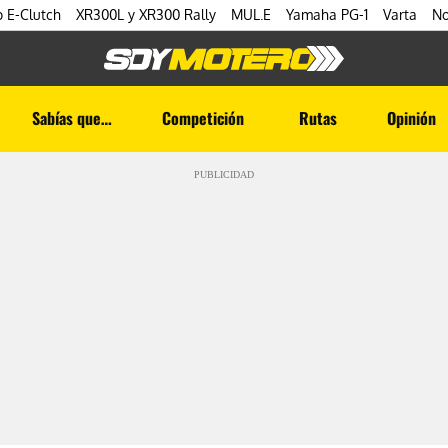
 E-Clutch
XR300L y XR300 Rally
MUL.E
Yamaha PG-1
Varta
No
Sabías que…
Competición
Rutas
Opinión
PUBLICIDAD