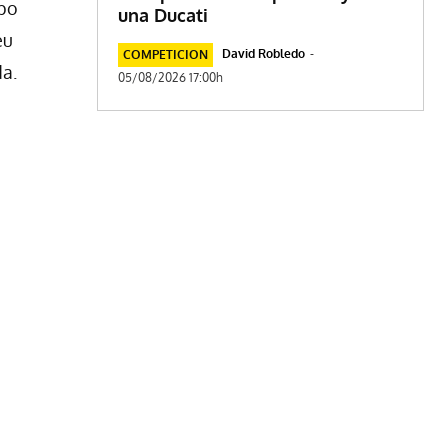
ipo
una Ducati
eu
David Robledo
-
COMPETICION
da.
05/08/2026 17:00h