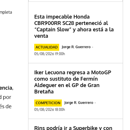
ompleta
Esta impecable Honda
CBR900RR SC28 perteneció al
“Captain Slow” y ahora está a la
venta
Jorge R. Guerrero
-
ACTUALIDAD
05/08/2026 19:00h
Iker Lecuona regresa a MotoGP
como sustituto de Fermín
Aldeguer en el GP de Gran
encia
,
Bretaña
d por
Jorge R. Guerrero
-
COMPETICION
és de
05/08/2026 18:00h
Rins podría ir a Superbike y con