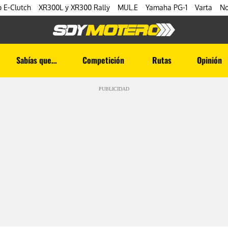
 E-Clutch
XR300L y XR300 Rally
MUL.E
Yamaha PG-1
Varta
No
Sabías que…
Competición
Rutas
Opinión
PUBLICIDAD