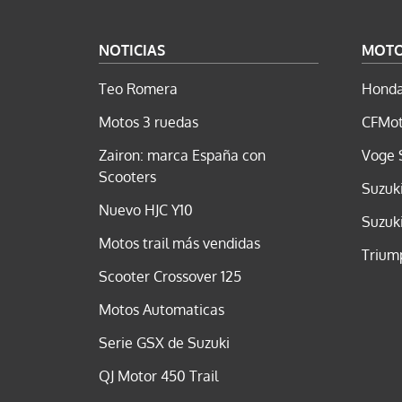
NOTICIAS
MOT
Teo Romera
Honda
Motos 3 ruedas
CFMot
Zairon: marca España con
Voge 
Scooters
Suzuk
Nuevo HJC Y10
Suzuk
Motos trail más vendidas
Trium
Scooter Crossover 125
Motos Automaticas
Serie GSX de Suzuki
QJ Motor 450 Trail