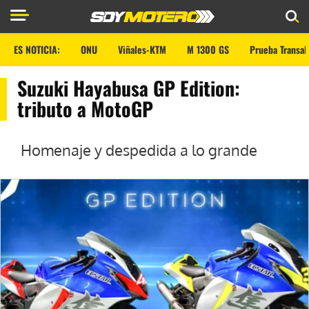
ES NOTICIA:
ONU
Viñales-KTM
M 1300 GS
Prueba Transal
Suzuki Hayabusa GP Edition:
tributo a MotoGP
Homenaje y despedida a lo grande