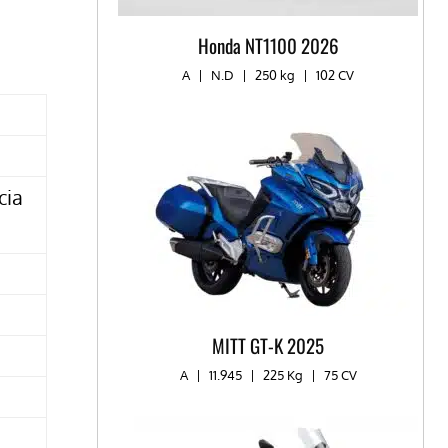
Honda NT1100 2026
A
|
N.D
|
250 kg
|
102 CV
cia
MITT GT-K 2025
A
|
11.945
|
225 Kg
|
75 CV