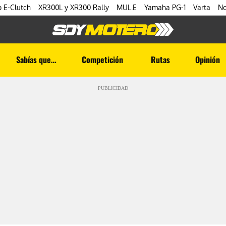
 E-Clutch
XR300L y XR300 Rally
MUL.E
Yamaha PG-1
Varta
No
Sabías que…
Competición
Rutas
Opinión
PUBLICIDAD