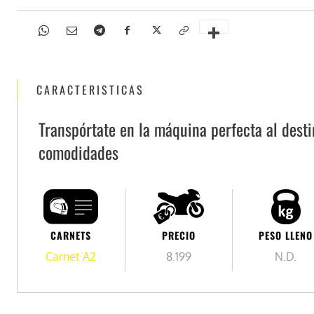
CARACTERISTICAS
Transpórtate en la máquina perfecta al dest
comodidades
PESO LLENO
PRECIO
CARNETS
N.D.
8.199
Carnet A2