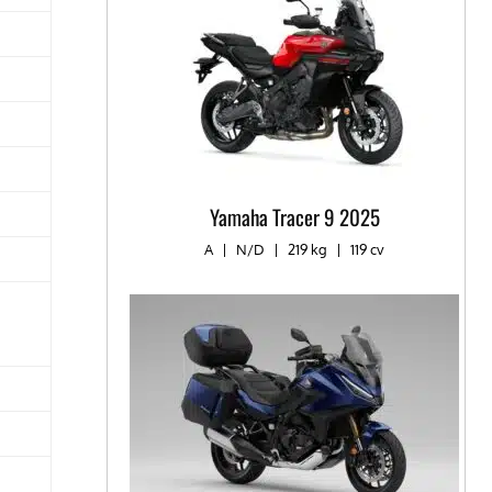
Yamaha Tracer 9 2025
A
|
N/D
|
219 kg
|
119 cv