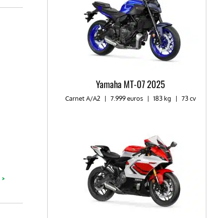
Yamaha MT-07 2025
Carnet A/A2
|
7.999 euros
|
183 kg
|
73 cv
 >