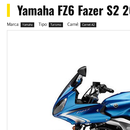
Yamaha FZ6 Fazer S2 
Marca:
Tipo:
Carné:
Yamaha
Turismo
Carnet A2