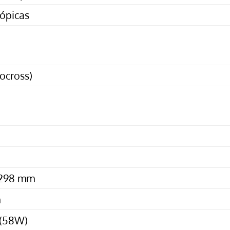
cópicas
ocross)
 298 mm
m
 (58W)