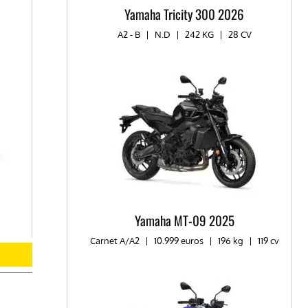
Yamaha Tricity 300 2026
A2 - B
|
N.D
|
242 KG
|
28 CV
Yamaha MT-09 2025
Carnet A/A2
|
10.999 euros
|
196 kg
|
119 cv