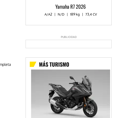
Yamaha R7 2026
A/A2
|
N/D
|
189 kg
|
73,4 CV
PUBLICIDAD
MÁS TURISMO
ompleta