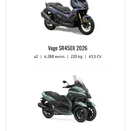
Voge SR450X 2026
a2
|
6.288 euros
|
220 kg
|
43,5 CV