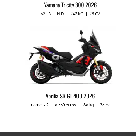
Yamaha Tricity 300 2026
A2 - B
|
N.D
|
242 KG
|
28 CV
Aprilia SR GT 400 2026
Carnet A2
|
6.750 euros
|
186 kg
|
36 cv