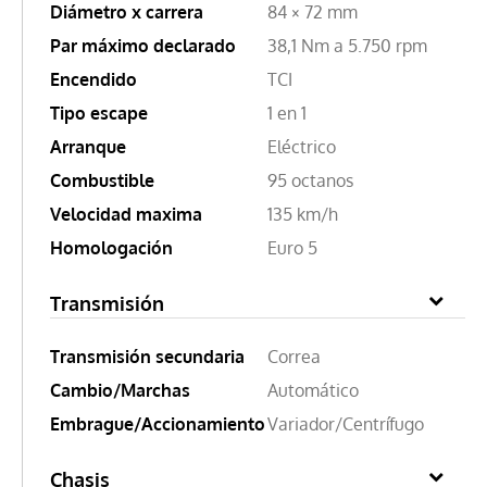
Diámetro x carrera
84 × 72 mm
Par máximo declarado
38,1 Nm a 5.750 rpm
Encendido
TCI
Tipo escape
1 en 1
Arranque
Eléctrico
Combustible
95 octanos
Velocidad maxima
135 km/h
Homologación
Euro 5
Transmisión
Transmisión secundaria
Correa
Cambio/Marchas
Automático
Embrague/Accionamiento
Variador/Centrífugo
Chasis