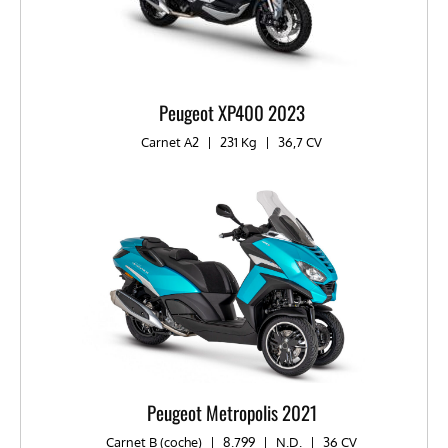
Peugeot XP400 2023
Carnet A2
|
231 Kg
|
36,7 CV
Peugeot Metropolis 2021
Carnet B (coche)
|
8.799
|
N.D.
|
36 CV