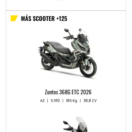
MÁS SCOOTER +125
Zontes 368G ETC 2026
A2
|
5.592
|
185 Kg
|
38,8 CV