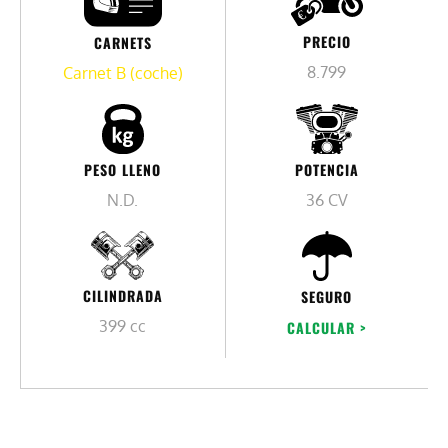
PRECIO
CARNETS
8.799
Carnet B (coche)
PESO LLENO
POTENCIA
N.D.
36 CV
CILINDRADA
SEGURO
399 cc
CALCULAR >