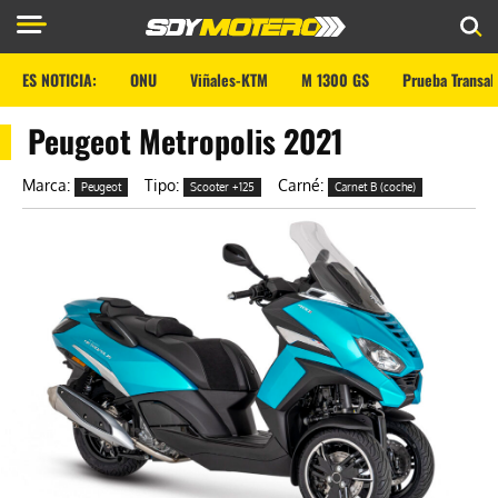
ES NOTICIA:
ONU
Viñales-KTM
M 1300 GS
Prueba Transal
Peugeot Metropolis 2021
Marca:
Tipo:
Carné:
Peugeot
Scooter +125
Carnet B (coche)