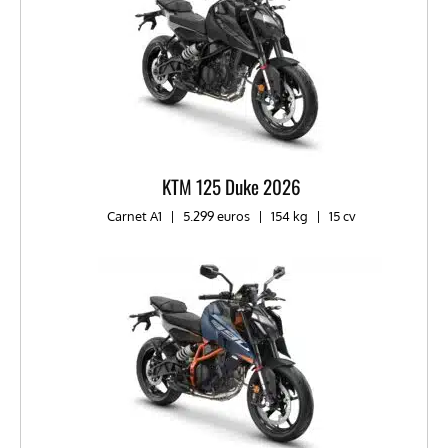
KTM 125 Duke 2026
Carnet A1
|
5.299 euros
|
154 kg
|
15 cv