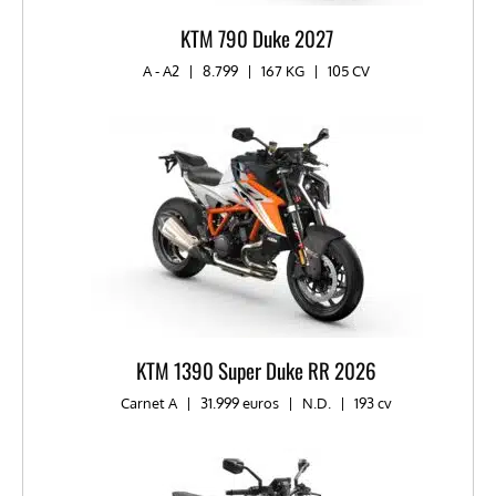
KTM 790 Duke 2027
A - A2
|
8.799
|
167 KG
|
105 CV
KTM 1390 Super Duke RR 2026
Carnet A
|
31.999 euros
|
N.D.
|
193 cv