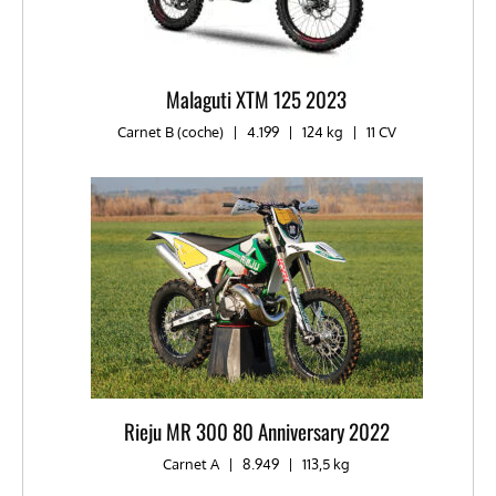
Malaguti XTM 125 2023
Carnet B (coche)
|
4.199
|
124 kg
|
11 CV
Rieju MR 300 80 Anniversary 2022
Carnet A
|
8.949
|
113,5 kg