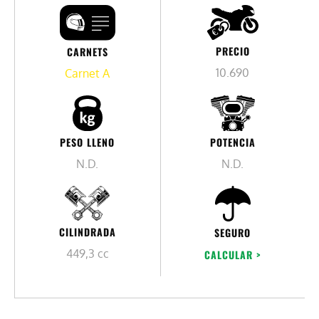
PRECIO
CARNETS
10.690
Carnet A
PESO LLENO
POTENCIA
N.D.
N.D.
CILINDRADA
SEGURO
449,3 cc
CALCULAR >