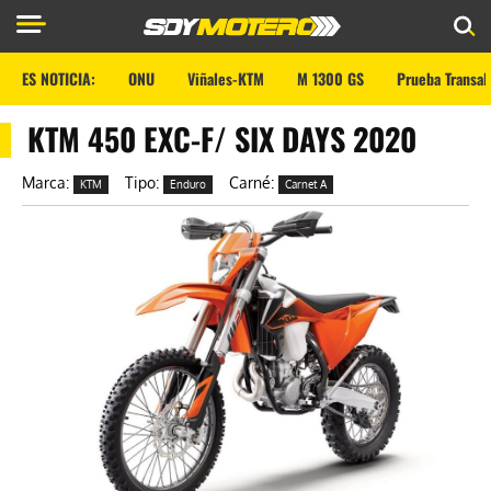
ES NOTICIA:
ONU
Viñales-KTM
M 1300 GS
Prueba Transal
KTM 450 EXC-F/ SIX DAYS 2020
Marca:
Tipo:
Carné:
KTM
Enduro
Carnet A