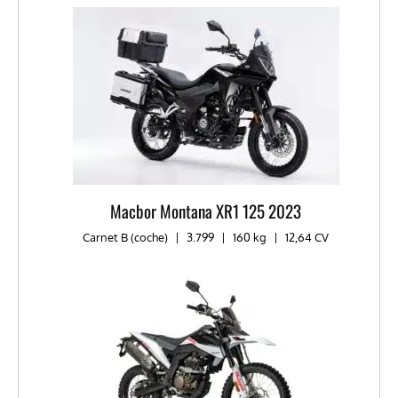
Macbor Montana XR1 125 2023
Carnet B (coche)
|
3.799
|
160 kg
|
12,64 CV