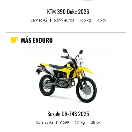
KTM 390 Duke 2026
Carnet A2
|
6.099 euros
|
165 kg
|
45 cv
MÁS ENDURO
Suzuki DR-Z4S 2025
Carnet A2
|
9.699
|
151 kg
|
38 cv