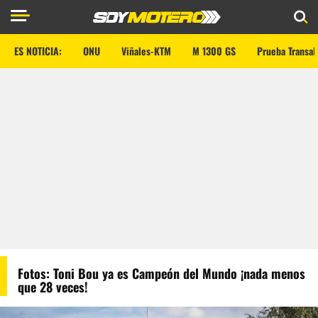
ES NOTICIA:
ONU
Viñales-KTM
M 1300 GS
Prueba Transal
Fotos: Toni Bou ya es Campeón del Mundo ¡nada menos
que 28 veces!