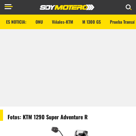
ES NOTICIA:
ONU
Viñales-KTM
M 1300 GS
Prueba Transal
Fotos: KTM 1290 Super Adventure R