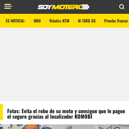
ES NOTICIA:
ONU
Viñales-KTM
M 1300 GS
Prueba Transal
Fotos: Evita el robo de su moto y consigue que le pague
el seguro gracias al localizador KOMOBI