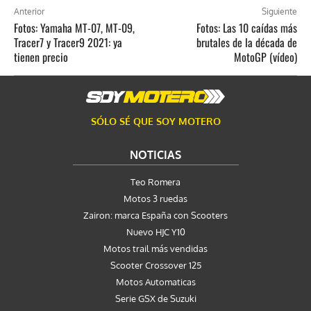
Anterior
Siguiente
Fotos: Yamaha MT-07, MT-09,
Fotos: Las 10 caídas más
Tracer7 y Tracer9 2021: ya
brutales de la década de
tienen precio
MotoGP (vídeo)
SÓLO SÉ QUE SOY MOTERO
NOTICIAS
Teo Romera
Motos 3 ruedas
Zairon: marca España con Scooters
Nuevo HJC Y10
Motos trail más vendidas
Scooter Crossover 125
Motos Automaticas
Serie GSX de Suzuki