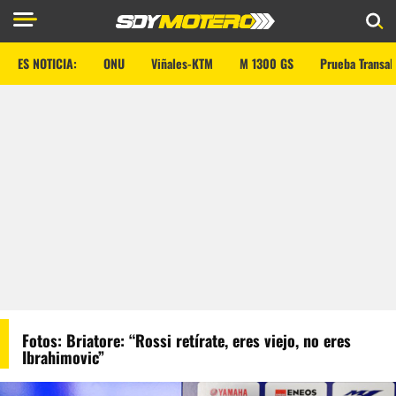
ES NOTICIA:
ONU
Viñales-KTM
M 1300 GS
Prueba Transal
Fotos: Briatore: “Rossi retírate, eres viejo, no eres
Ibrahimovic”