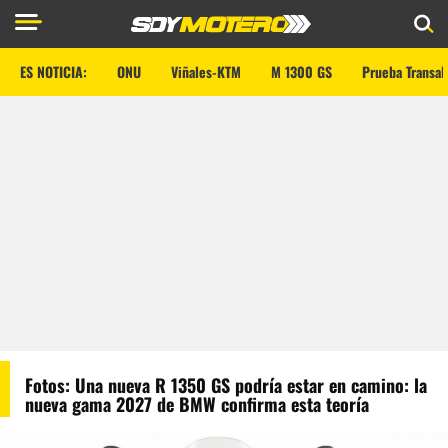
ES NOTICIA:
ONU
Viñales-KTM
M 1300 GS
Prueba Transal
Fotos: Una nueva R 1350 GS podría estar en camino: la
nueva gama 2027 de BMW confirma esta teoría