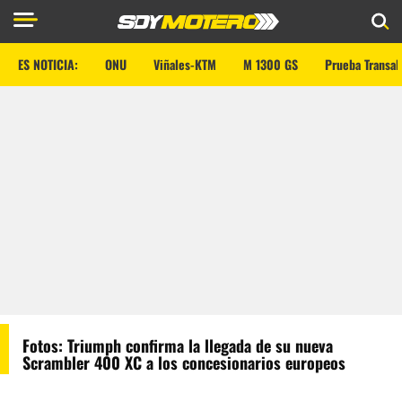
ES NOTICIA:
ONU
Viñales-KTM
M 1300 GS
Prueba Transal
Fotos: Triumph confirma la llegada de su nueva
Scrambler 400 XC a los concesionarios europeos