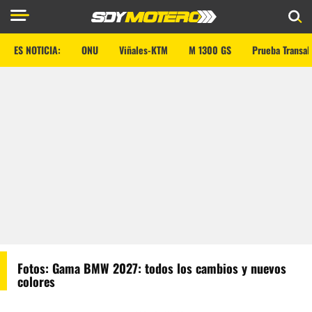
ES NOTICIA:
ONU
Viñales-KTM
M 1300 GS
Prueba Transal
Fotos: Gama BMW 2027: todos los cambios y nuevos
colores