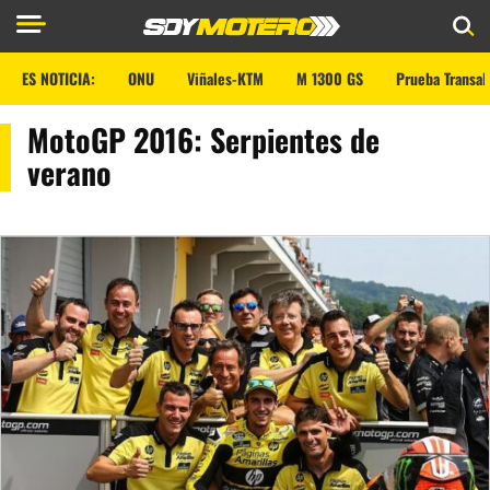
ES NOTICIA:
ONU
Viñales-KTM
M 1300 GS
Prueba Transal
MotoGP 2016: Serpientes de
verano