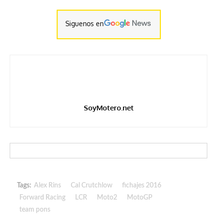
Siguenos en
SoyMotero.net
Tags:
Alex Rins
Cal Crutchlow
fichajes 2016
Forward Racing
LCR
Moto2
MotoGP
team pons