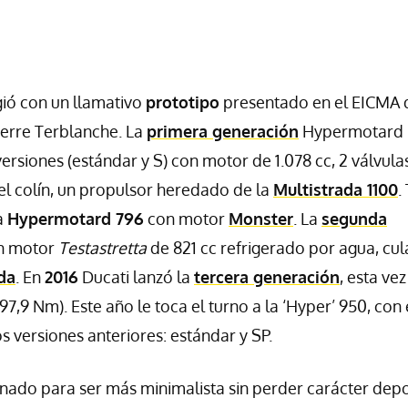
ió con un llamativo
prototipo
presentado en el
EICMA
ierre Terblanche. La
primera generación
Hypermotard
ersiones (estándar y S) con motor de 1.078 cc, 2 válvula
 el colín, un propulsor heredado de la
Multistrada 1100
.
a
Hypermotard 796
con motor
Monster
. La
segunda
on motor
Testastretta
de 821 cc refrigerado por agua, cul
da
. En
2016
Ducati lanzó la
tercera generación
, esta ve
97,9 Nm). Este año le toca el turno a la ‘Hyper’ 950, con 
 versiones anteriores: estándar y SP.
ado para ser más minimalista sin perder carácter depo