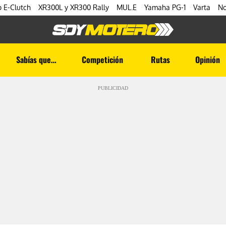
 E-Clutch
XR300L y XR300 Rally
MUL.E
Yamaha PG-1
Varta
No
Sabías que…
Competición
Rutas
Opinión
PUBLICIDAD