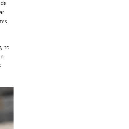
 de
ar
tes.
s, no
un
3