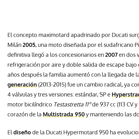
El concepto maximotard apadrinado por Ducati surg
Milán
2005
, una moto diseñada por el sudafricano P
definitiva llegó a los concesionarios en
2007
en dos v
refrigeración por aire y doble salida de escape bajo
años después la familia aumentó con la llegada de l
generación
(2013-2015) fue un cambio radical, ya c
4 válvulas y tres versiones: estándar, SP e
Hyperstra
motor bicilíndrico
Testastretta 11º
de 937 cc (113 CV y 
corazón de la
Multistrada 950
y manteniendo las dos
El
diseño
de la Ducati Hypermotard 950 ha evolucion