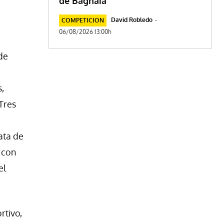
de Bagnaia
David Robledo
-
COMPETICION
06/08/2026 13:00h
de
s,
 Tres
ata de
z con
el
rtivo,