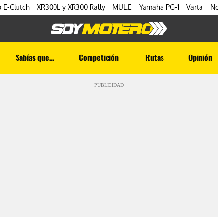
 E-Clutch
XR300L y XR300 Rally
MUL.E
Yamaha PG-1
Varta
No
Sabías que…
Competición
Rutas
Opinión
PUBLICIDAD