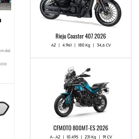
a
Rieju Coaster 407 2026
A2
|
4.961
|
180 Kg
|
34,6 CV
am del
icio
CFMOTO 800MT-ES 2026
A - A2
|
10.495
|
231 Kg
|
91 CV