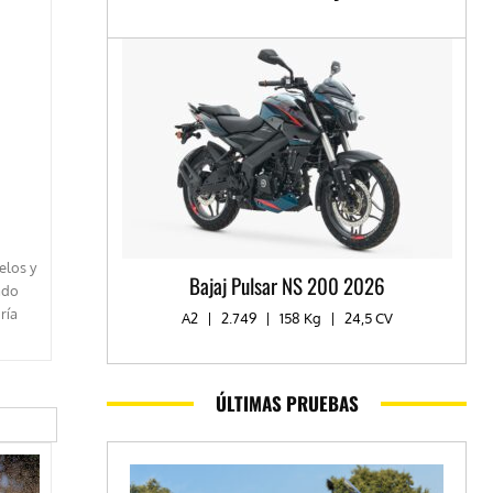
elos y
Bajaj Pulsar NS 200 2026
ado
ría
A2
|
2.749
|
158 Kg
|
24,5 CV
ÚLTIMAS PRUEBAS