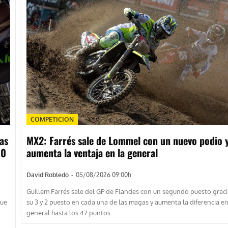
COMPETICION
as
MX2: Farrés sale de Lommel con un nuevo podio 
00
aumenta la ventaja en la general
David Robledo
-
05/08/2026 09:00h
Guillem Farrés sale del GP de Flandes con un segundo puesto graci
que
su 3 y 2 puesto en cada una de las magas y aumenta la diferencia en
general hasta los 47 puntos.