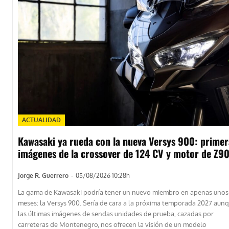
ACTUALIDAD
Kawasaki ya rueda con la nueva Versys 900: primer
imágenes de la crossover de 124 CV y motor de Z9
Jorge R. Guerrero
-
05/08/2026 10:28h
La gama de Kawasaki podría tener un nuevo miembro en apenas unos
meses: la Versys 900. Sería de cara a la próxima temporada 2027 aun
las últimas imágenes de sendas unidades de prueba, cazadas por
carreteras de Montenegro, nos ofrecen la visión de un modelo