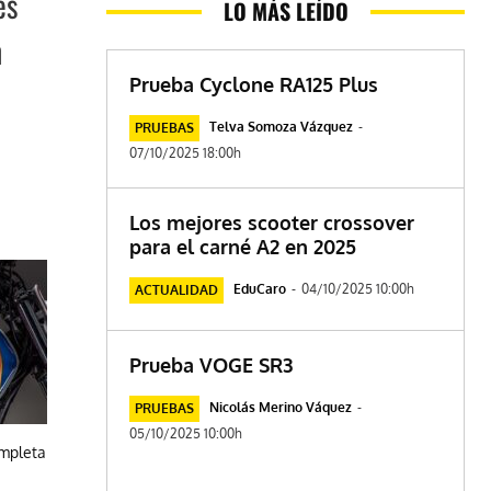
es
LO MÁS LEÍDO
n
Prueba Cyclone RA125 Plus
Telva Somoza Vázquez
-
PRUEBAS
07/10/2025 18:00h
Los mejores scooter crossover
para el carné A2 en 2025
EduCaro
-
04/10/2025 10:00h
ACTUALIDAD
Prueba VOGE SR3
Nicolás Merino Váquez
-
PRUEBAS
05/10/2025 10:00h
ompleta