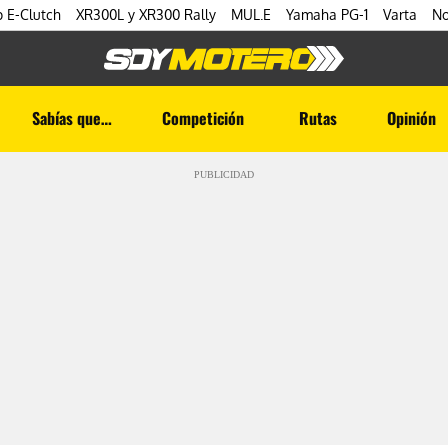
 E-Clutch
XR300L y XR300 Rally
MUL.E
Yamaha PG-1
Varta
No
Sabías que…
Competición
Rutas
Opinión
PUBLICIDAD