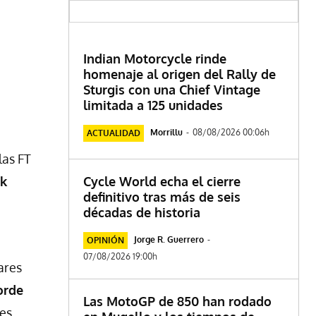
Indian Motorcycle rinde
homenaje al origen del Rally de
Sturgis con una Chief Vintage
limitada a 125 unidades
Morrillu
-
08/08/2026 00:06h
ACTUALIDAD
las FT
rk
Cycle World echa el cierre
definitivo tras más de seis
décadas de historia
Jorge R. Guerrero
-
OPINIÓN
07/08/2026 19:00h
ares
orde
Las MotoGP de 850 han rodado
es.