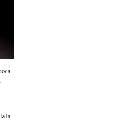
época
l
la la