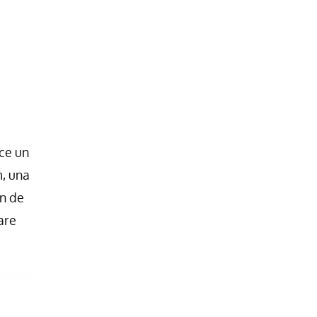
ce un
m, una
ón de
are