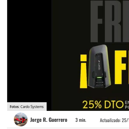
Fotos:
Cardo Systems
Jorge R. Guerrero
3
min.
Actualizado:
25/