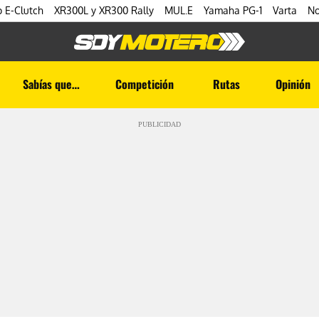
 E-Clutch
XR300L y XR300 Rally
MUL.E
Yamaha PG-1
Varta
No
Sabías que…
Competición
Rutas
Opinión
PUBLICIDAD