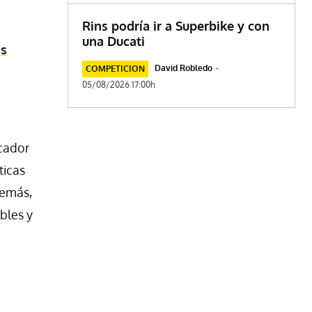
Rins podría ir a Superbike y con
una Ducati
ms
David Robledo
-
COMPETICION
05/08/2026 17:00h
icador
ticas
demás,
bles y