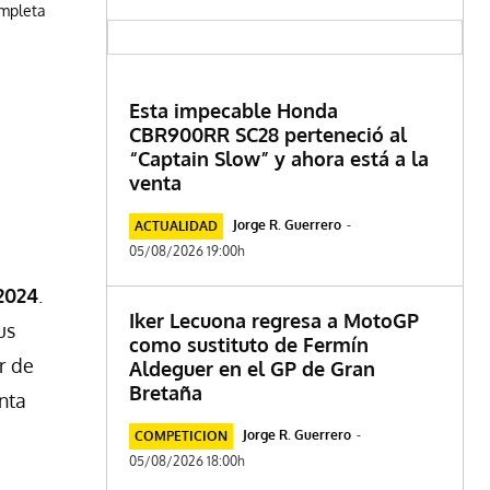
ompleta
Esta impecable Honda
CBR900RR SC28 perteneció al
“Captain Slow” y ahora está a la
venta
Jorge R. Guerrero
-
ACTUALIDAD
05/08/2026 19:00h
2024
.
Iker Lecuona regresa a MotoGP
us
como sustituto de Fermín
r de
Aldeguer en el GP de Gran
Bretaña
nta
Jorge R. Guerrero
-
COMPETICION
05/08/2026 18:00h