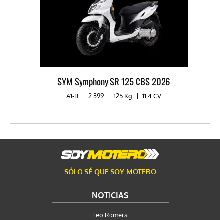
SYM Symphony SR 125 CBS 2026
A1-B
|
2.399
|
125 Kg
|
11,4 CV
SÓLO SÉ QUE SOY MOTERO
NOTICIAS
Teo Romera