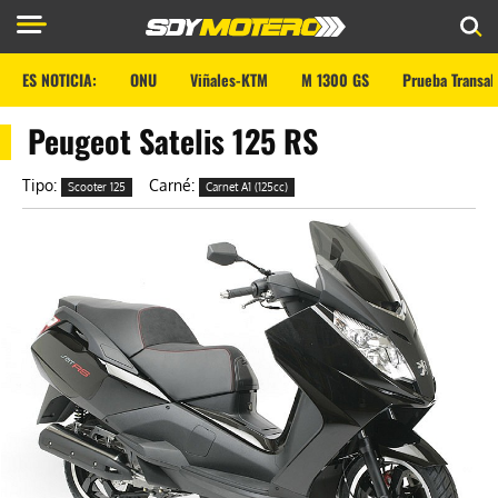
ES NOTICIA:
ONU
Viñales-KTM
M 1300 GS
Prueba Transal
Peugeot Satelis 125 RS
Tipo:
Carné:
Scooter 125
Carnet A1 (125cc)