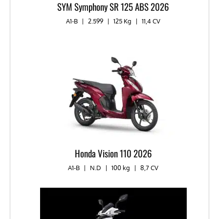
SYM Symphony SR 125 ABS 2026
A1-B
|
2.599
|
125 Kg
|
11,4 CV
Honda Vision 110 2026
A1-B
|
N.D
|
100 kg
|
8,7 CV