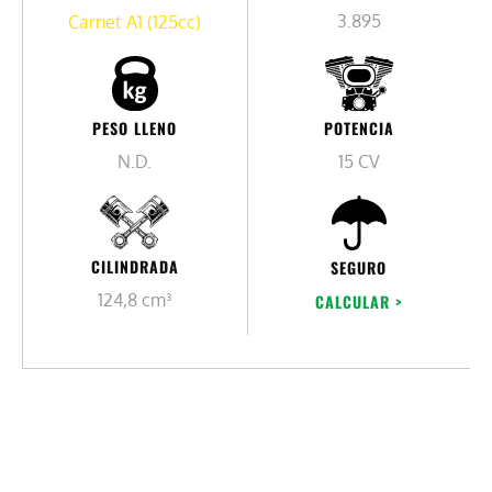
3.895
Carnet A1 (125cc)
PESO LLENO
POTENCIA
N.D.
15 CV
CILINDRADA
SEGURO
124,8 cm³
CALCULAR >