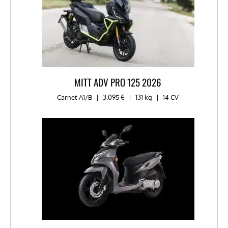
MITT ADV PRO 125 2026
Carnet A1/B
|
3.095 €
|
131 kg
|
14 CV