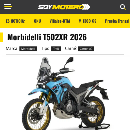
ES NOTICIA:
ONU
Viñales-KTM
M 1300 GS
Prueba Transal
Morbidelli T502XR 2026
Marca:
Tipo:
Carné:
Morbidelli
Trail
Carnet A2