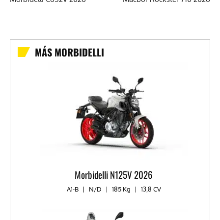
MÁS MORBIDELLI
Morbidelli N125V 2026
A1-B
|
N/D
|
185 Kg
|
13,8 CV