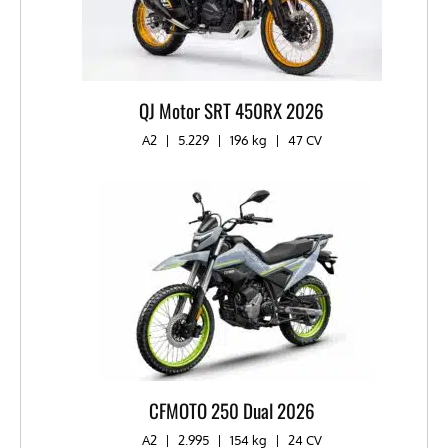
QJ Motor SRT 450RX 2026
A2
|
5.229
|
196 kg​
|
47 CV
CFMOTO 250 Dual 2026
A2
|
2.995
|
154 kg
|
24 CV