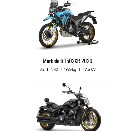
Morbidelli T502XR 2026
A2
|
N/D
|
198vkg
|
47,6 CV