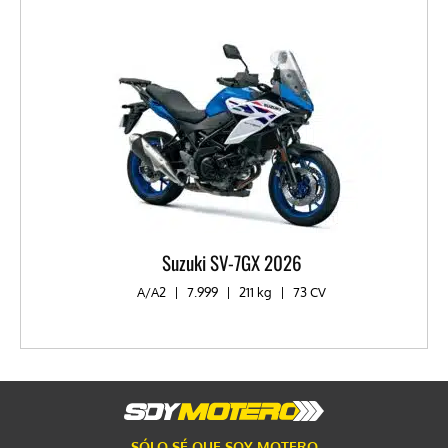
Suzuki SV-7GX 2026
A/A2
|
7.999
|
211 kg
|
73 CV
SÓLO SÉ QUE SOY MOTERO