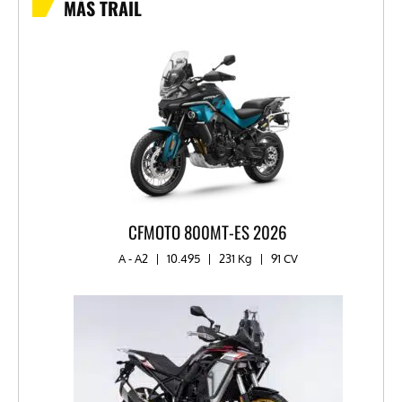
MÁS TRAIL
CFMOTO 800MT-ES 2026
A - A2
|
10.495
|
231 Kg
|
91 CV