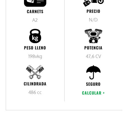
PRECIO
CARNETS
N/D
A2
PESO LLENO
POTENCIA
198vkg
47,6 CV
CILINDRADA
SEGURO
486 cc
CALCULAR >