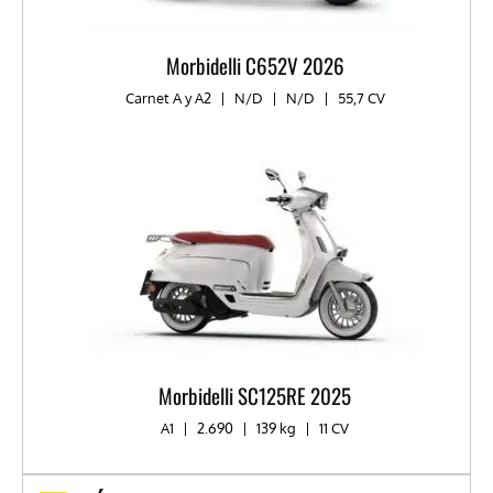
Morbidelli C652V 2026
Carnet A y A2
|
N/D
|
N/D
|
55,7 CV
Morbidelli SC125RE 2025
A1
|
2.690
|
139 kg
|
11 CV