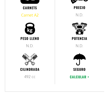
PRECIO
CARNETS
N.D.
Carnet A2
PESO LLENO
POTENCIA
N.D.
N.D.
CILINDRADA
SEGURO
492 cc
CALCULAR >