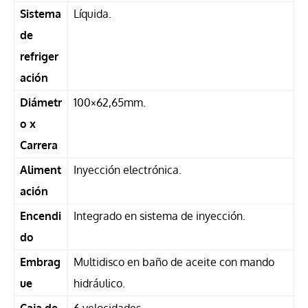
Sistema
Líquida.
de
refriger
ación
Diámetr
100×62,65mm.
o x
Carrera
Aliment
Inyección electrónica.
ación
Encendi
Integrado en sistema de inyección.
do
Embrag
Multidisco en baño de aceite con mando
ue
hidráulico.