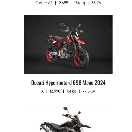
Carner A2
|
9.699
|
154 kg
|
38 CV
Ducati Hypermotard 698 Mono 2024
A
|
12.990
|
151 kg
|
77,5 CV