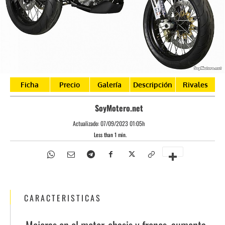
Ficha
Precio
Galería
Descripción
Rivales
SoyMotero.net
Actualizado:
07/09/2023 01:05h
Less than 1
min.
CARACTERISTICAS
Mejoras en el motor, chasis y frenos, aumenta