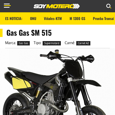
ES NOTICIA:
ONU
Viñales-KTM
M 1300 GS
Prueba Transal
Gas Gas SM 515
Marca:
Tipo:
Carné:
Gas Gas
Supermotard
Carnet A2