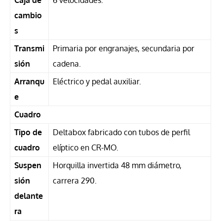
Caja de
6 velocidades.
cambio
s
Transmi
Primaria por engranajes, secundaria por
sión
cadena.
Arranqu
Eléctrico y pedal auxiliar.
e
Cuadro
Tipo de
Deltabox fabricado con tubos de perfil
cuadro
elíptico en CR-MO.
Suspen
Horquilla invertida 48 mm diámetro,
sión
carrera 290.
delante
ra