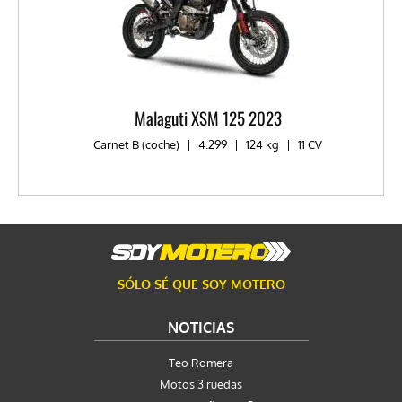
Malaguti XSM 125 2023
Carnet B (coche)
|
4.299
|
124 kg
|
11 CV
SÓLO SÉ QUE SOY MOTERO
NOTICIAS
Teo Romera
Motos 3 ruedas