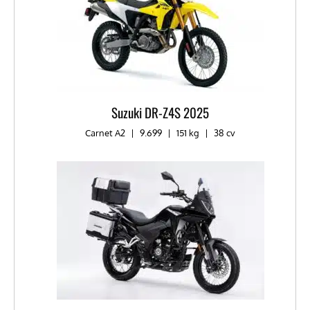
Suzuki DR-Z4S 2025
Carnet A2
|
9.699
|
151 kg
|
38 cv