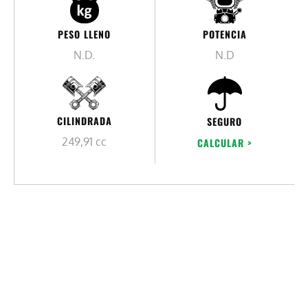
PESO LLENO
POTENCIA
N.D.
N.D
CILINDRADA
SEGURO
249,91 cc
CALCULAR >