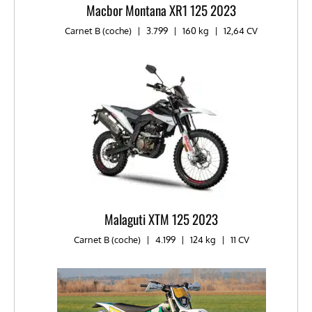
Macbor Montana XR1 125 2023
Carnet B (coche)
|
3.799
|
160 kg
|
12,64 CV
Malaguti XTM 125 2023
Carnet B (coche)
|
4.199
|
124 kg
|
11 CV