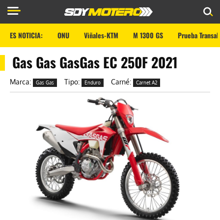
ES NOTICIA:
ONU
Viñales-KTM
M 1300 GS
Prueba Transal
Gas Gas GasGas EC 250F 2021
Marca:
Tipo:
Carné:
Gas Gas
Enduro
Carnet A2