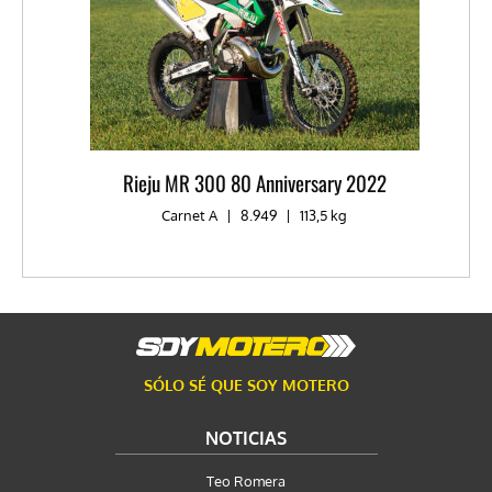
Rieju MR 300 80 Anniversary 2022
Carnet A
|
8.949
|
113,5 kg
SÓLO SÉ QUE SOY MOTERO
NOTICIAS
Teo Romera