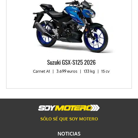
Suzuki GSX-S125 2026
Carnet A1
|
3.699 euros
|
133 kg
|
15 cv
SÓLO SÉ QUE SOY MOTERO
NOTICIAS