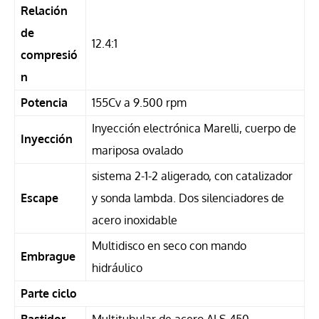
Relación
de
12.4:1
compresió
n
Potencia
155Cv a 9.500 rpm
Inyección electrónica Marelli, cuerpo de
Inyección
mariposa ovalado
sistema 2-1-2 aligerado, con catalizador
Escape
y sonda lambda. Dos silenciadores de
acero inoxidable
Multidisco en seco con mando
Embrague
hidráulico
Parte ciclo
Bastidor
Multitubular de acero ALS 450