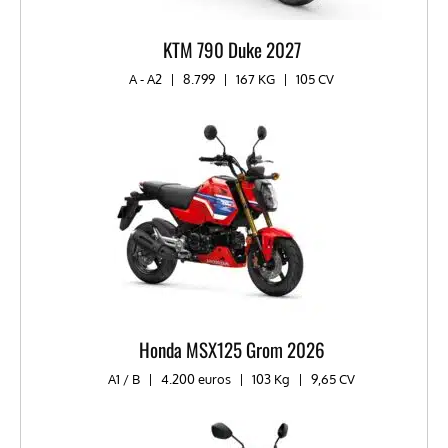
KTM 790 Duke 2027
A - A2
|
8.799
|
167 KG
|
105 CV
Honda MSX125 Grom 2026
A1 / B
|
4.200 euros
|
103 Kg
|
9,65 CV