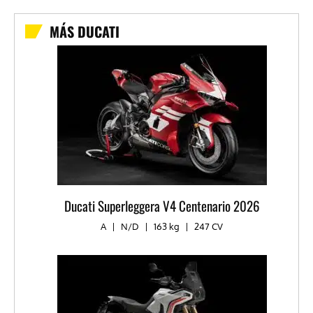
MÁS DUCATI
Ducati Superleggera V4 Centenario 2026
A
|
N/D
|
163 kg
|
247 CV