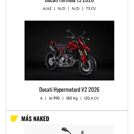
A/A2
|
N/D
|
N/D
|
73 CV
Ducati Hypermotard V2 2026
A
|
16.990
|
180 Kg
|
120,4 CV
MÁS NAKED