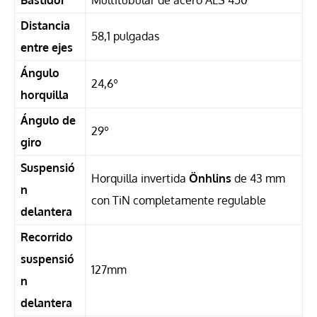
Distancia
58,1 pulgadas
entre ejes
Ángulo
24,6º
horquilla
Ángulo de
29º
giro
Suspensió
Horquilla invertida
Önhlins
de 43 mm
n
con TiN completamente regulable
delantera
Recorrido
suspensió
127mm
n
delantera