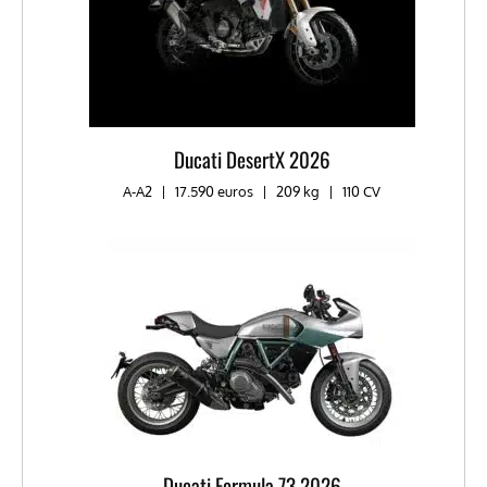
Ducati DesertX 2026
A-A2
|
17.590 euros
|
209 kg
|
110 CV
Ducati Formula 73 2026