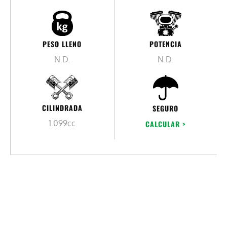
PESO LLENO
POTENCIA
N.D.
N.D.
CILINDRADA
SEGURO
1.099cc
CALCULAR >