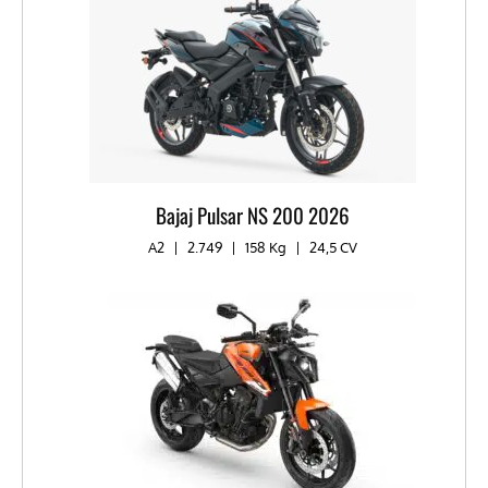
Bajaj Pulsar NS 200 2026
A2
|
2.749
|
158 Kg
|
24,5 CV