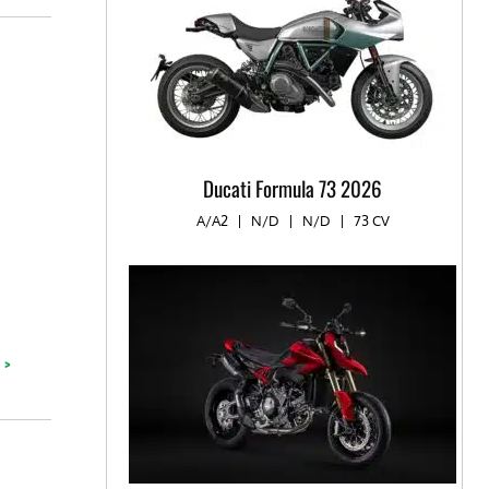
Ducati Formula 73 2026
A/A2
|
N/D
|
N/D
|
73 CV
 >