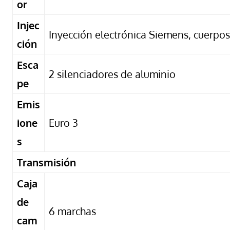
or
Injec
Inyección electrónica Siemens, cuerpo
ción
Esca
2 silenciadores de aluminio
pe
Emis
ione
Euro 3
s
Transmisión
Caja
de
6 marchas
cam