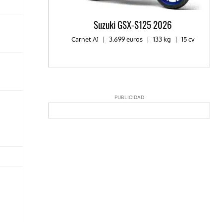
Suzuki GSX-S125 2026
Carnet A1
|
3.699 euros
|
133 kg
|
15 cv
PUBLICIDAD