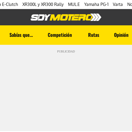
 E-Clutch
XR300L y XR300 Rally
MUL.E
Yamaha PG-1
Varta
No
Sabías que…
Competición
Rutas
Opinión
PUBLICIDAD