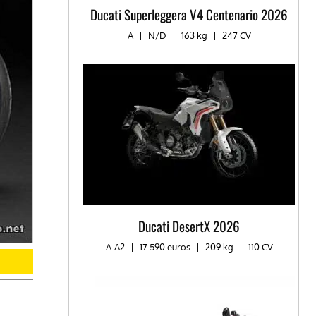
Ducati Superleggera V4 Centenario 2026
A
|
N/D
|
163 kg
|
247 CV
Ducati DesertX 2026
A-A2
|
17.590 euros
|
209 kg
|
110 CV