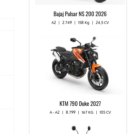
Bajaj Pulsar NS 200 2026
A2
|
2.749
|
158 Kg
|
24,5 CV
KTM 790 Duke 2027
A - A2
|
8.799
|
167 KG
|
105 CV