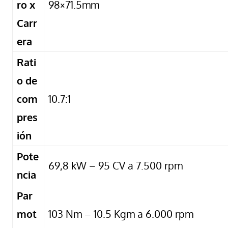
ro x
98×71.5mm
Carr
era
Rati
o de
com
10.7:1
pres
ión
Pote
69,8 kW – 95 CV a 7.500 rpm
ncia
Par
mot
103 Nm – 10.5 Kgm a 6.000 rpm