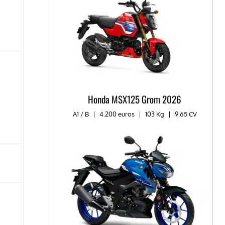
Honda MSX125 Grom 2026
A1 / B
|
4.200 euros
|
103 Kg
|
9,65 CV