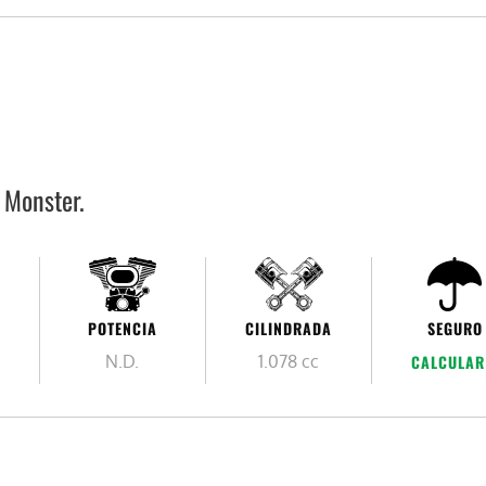
 Monster.
POTENCIA
CILINDRADA
SEGURO
N.D.
1.078 cc
CALCULAR