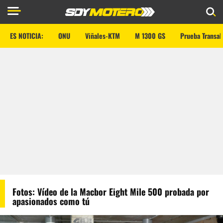
ES NOTICIA:
ONU
Viñales-KTM
M 1300 GS
Prueba Transal
Fotos: Vídeo de la Macbor Eight Mile 500 probada por
apasionados como tú