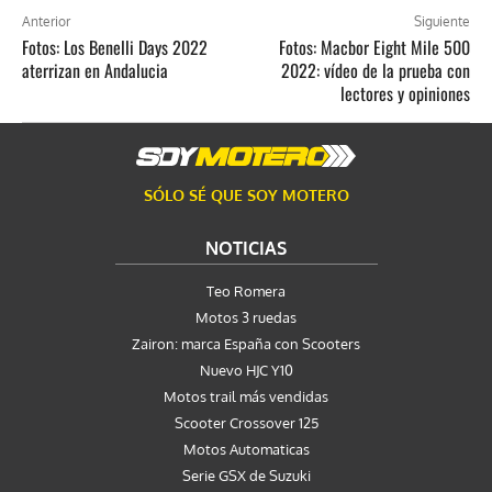
Anterior
Siguiente
Fotos: Los Benelli Days 2022
Fotos: Macbor Eight Mile 500
aterrizan en Andalucia
2022: vídeo de la prueba con
lectores y opiniones
SÓLO SÉ QUE SOY MOTERO
NOTICIAS
Teo Romera
Motos 3 ruedas
Zairon: marca España con Scooters
Nuevo HJC Y10
Motos trail más vendidas
Scooter Crossover 125
Motos Automaticas
Serie GSX de Suzuki