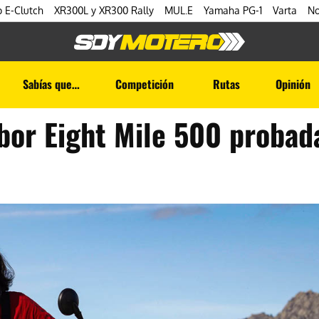
 E-Clutch
XR300L y XR300 Rally
MUL.E
Yamaha PG-1
Varta
No
Sabías que…
Competición
Rutas
Opinión
cbor Eight Mile 500 proba