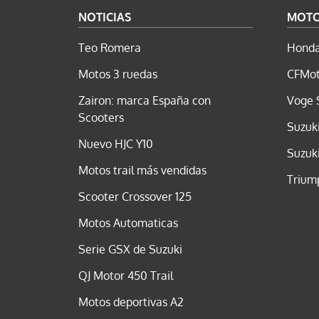
NOTICIAS
MOT
Teo Romera
Honda
Motos 3 ruedas
CFMot
Zairon: marca España con
Voge 
Scooters
Suzuk
Nuevo HJC Y10
Suzuk
Motos trail más vendidas
Trium
Scooter Crossover 125
Motos Automaticas
Serie GSX de Suzuki
QJ Motor 450 Trail
Motos deportivas A2