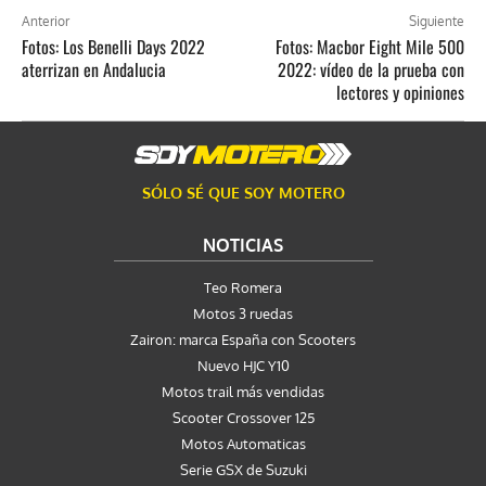
Anterior
Siguiente
Fotos: Los Benelli Days 2022
Fotos: Macbor Eight Mile 500
aterrizan en Andalucia
2022: vídeo de la prueba con
lectores y opiniones
SÓLO SÉ QUE SOY MOTERO
NOTICIAS
Teo Romera
Motos 3 ruedas
Zairon: marca España con Scooters
Nuevo HJC Y10
Motos trail más vendidas
Scooter Crossover 125
Motos Automaticas
Serie GSX de Suzuki