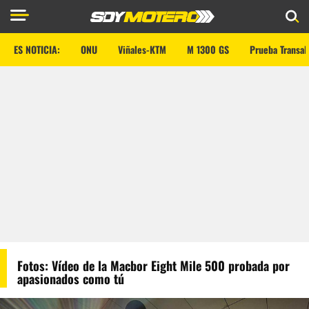
ES NOTICIA:
ONU
Viñales-KTM
M 1300 GS
Prueba Transal
Fotos: Vídeo de la Macbor Eight Mile 500 probada por
apasionados como tú