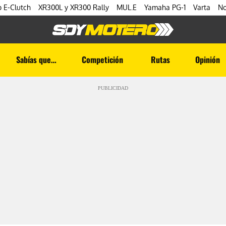
 E-Clutch
XR300L y XR300 Rally
MUL.E
Yamaha PG-1
Varta
No
Sabías que…
Competición
Rutas
Opinión
PUBLICIDAD