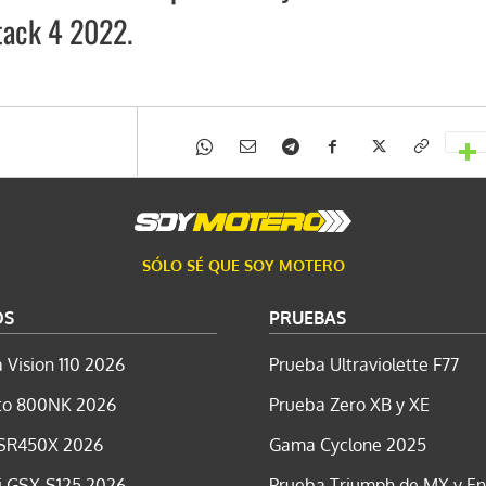
tack 4 2022.
SÓLO SÉ QUE SOY MOTERO
OS
PRUEBAS
 Vision 110 2026
Prueba Ultraviolette F77
o 800NK 2026
Prueba Zero XB y XE
SR450X 2026
Gama Cyclone 2025
i GSX-S125 2026
Prueba Triumph de MX y E