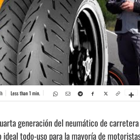
8h
Less than 1
min.
cuarta generación del neumático de carreter
 ideal todo-uso para la mayoría de motoristas