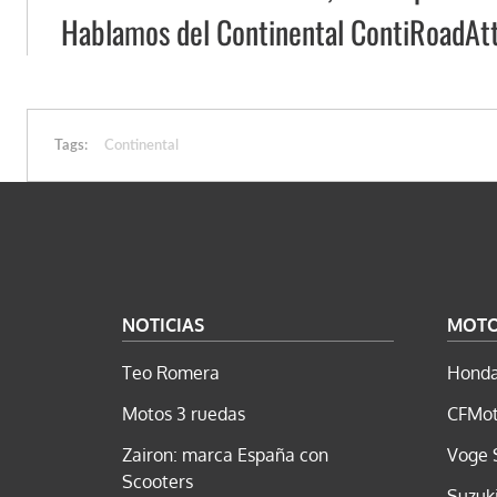
Hablamos del Continental ContiRoadAt
Tags:
Continental
NOTICIAS
MOT
Teo Romera
Honda
Motos 3 ruedas
CFMot
Zairon: marca España con
Voge 
Scooters
Suzuk