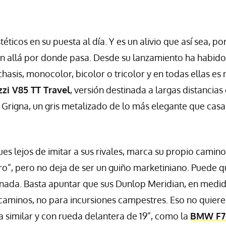
ticos en su puesta al día. Y es un alivio que así sea, p
ión allá por donde pasa. Desde su lanzamiento ha habido
asis, monocolor, bicolor o tricolor y en todas ellas es
zi V85 TT Travel
, versión destinada a largas distancias
 Grigna, un gris metalizado de lo más elegante que cas
ues lejos de imitar a sus rivales, marca su propio camino
ro”, pero no deja de ser un guiño marketiniano. Puede 
 nada. Basta apuntar que sus Dunlop Meridian, en medi
y caminos, no para incursiones campestres. Eso no quiere
da similar y con rueda delantera de 19”, como la
BMW F7