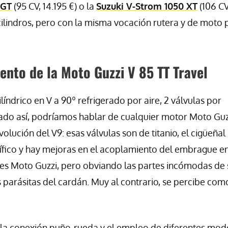
 GT
(95 CV, 14.195 €) o la
Suzuki V-Strom
1050 XT
(106 CV
s cilindros, pero con la misma vocación rutera y de moto 
ento de la Moto Guzzi V 85 TT Travel
índrico en V a 90º refrigerado por aire, 2 válvulas por
lizado así, podríamos hablar de cualquier motor Moto Guz
volución del V9: esas válvulas son de titanio, el cigüeñal
ecífico y hay mejoras en el acoplamiento del embrague en
es Moto Guzzi, pero obviando las partes incómodas de 
s parásitas del cardán. Muy al contrario, se percibe com
en la conexión puño-rueda y el empleo de diferentes mod