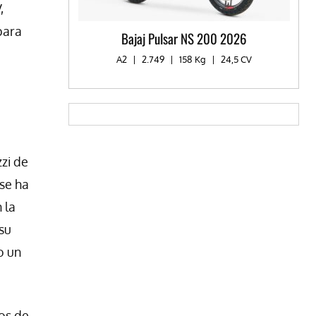
,
para
Bajaj Pulsar NS 200 2026
A2
|
2.749
|
158 Kg
|
24,5 CV
zi de
 se ha
 la
su
o un
os de