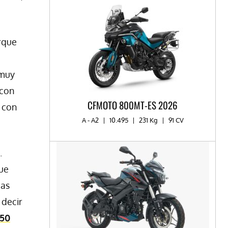
orque
 muy
 con
CFMOTO 800MT-ES 2026
a con
A - A2
|
10.495
|
231 Kg
|
91 CV
.
que
das
 decir
50