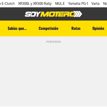
 E-Clutch
XR300L y XR300 Rally
MUL.E
Yamaha PG-1
Varta
No
Sabías que…
Competición
Rutas
Opinión
PUBLICIDAD