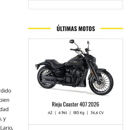
ÚLTIMAS MOTOS
rdido
bien
Rieju Coaster 407 2026
idad
A2
|
4.961
|
180 Kg
|
34,6 CV
, y
Lario,