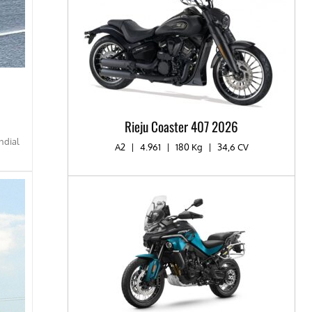
Rieju Coaster 407 2026
ndial
A2
|
4.961
|
180 Kg
|
34,6 CV