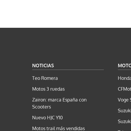
NOTICIAS
MOT
Teo Romera
Honda
Motos 3 ruedas
CFMot
Zairon: marca España con
Voge 
Scooters
Suzuk
Nuevo HJC Y10
Suzuk
Motos trail más vendidas