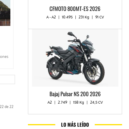
CFMOTO 800MT-ES 2026
A - A2
|
10.495
|
231 Kg
|
91 CV
iones
Bajaj Pulsar NS 200 2026
A2
|
2.749
|
158 Kg
|
24,5 CV
 22 de 22
LO MÁS LEÍDO