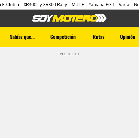
 E-Clutch
XR300L y XR300 Rally
MUL.E
Yamaha PG-1
Varta
No
Sabías que…
Competición
Rutas
Opinión
PUBLICIDAD