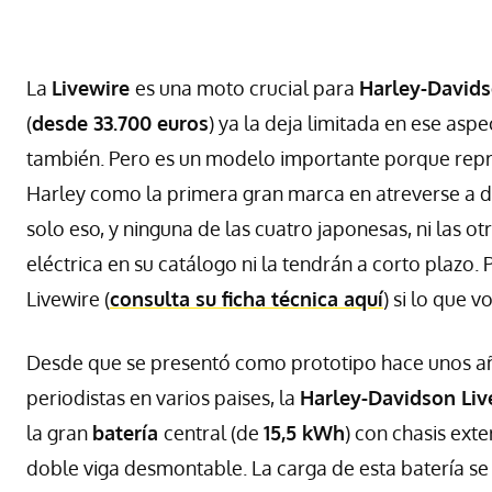
La
Livewire
es una moto crucial para
Harley-David
(
desde 33.700 euros
) ya la deja limitada en ese aspe
también. Pero es un modelo importante porque repres
Harley como la primera gran marca en atreverse a da
solo eso, y ninguna de las cuatro japonesas, ni las 
eléctrica en su catálogo ni la tendrán a corto plaz
Livewire (
consulta su ficha técnica aquí
) si lo que v
Desde que se presentó como prototipo hace unos año
periodistas en varios paises, la
Harley-Davidson Liv
la gran
batería
central (de
15,5 kWh
) con chasis exte
doble viga desmontable. La carga de esta batería se 