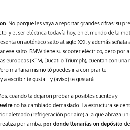
son
. No porque les vaya a reportar grandes cifras: su pr
cto, y el ser eléctrica todavía hoy, en el mundo de la mot
enta un auténtico salto al siglo XXI, y además señala 
r ese salto. BMW tiene su scooter eléctrico, pero por 
otras europeas (KTM, Ducati o Triumph), cuentan con una
o. Pero mañana mismo tú puedes ir a comprar tu
oy a escribir te gusta… y (aviso) te gustará.
s, cuando la dejaron probar a posibles clientes y
ewire
no ha cambiado demasiado. La estructura se cent
rior aleteado (refrigeración por aire) a la que abraza un
realiza por arriba,
por donde llenarías un depósito
de