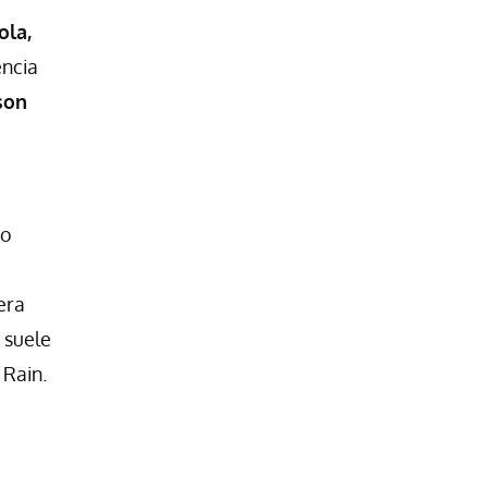
ola,
encia
son
mo
lera
 suele
 Rain.