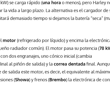
 kW) se carga rápido (
una hora
o menos), pero Harley 
la vida a largo plazo. La alternativa es el cargador de 
itará demasiado tiempo si dejamos la batería “seca” (m
el
motor
(refrigerado por líquido) y encima la electróni
queño radiador común). El motor pasa su potencia (
78 k
con dos engranajes, uno cónico inicial (cambia
nal al piñón de salida) y la
correa dentada
final. Aunq
 de salida este motor, es decir, el equivalente al máxim
siones (
Showa
) y frenos (
Brembo
) la electrónica de con