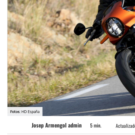
Fotos:
HD España
Josep Armengol admin
5
min.
Actualizad