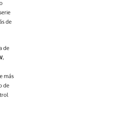
no
serie
ás de
ca de
W
,
ue más
o de
trol