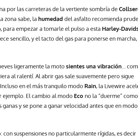
 por las carreteras de la vertiente sombría de
Collser
a zona sabe, la
humedad
del asfalto recomienda prud
o, para empezar a tomarle el pulso a esta
Harley-David
rece sencillo, y el tacto del gas para ponerse en marcha,
mueves ligeramente la moto
sientes una vibración
… co
era al ralentí. Al abrir gas sale suavemente pero sigue
 Incluso en el más tranquilo modo
Rain
, la Livewire ace
r ejemplo. El cambio al modo
Eco
no la “duerme” como
más ganas y se pone a ganar velocidad antes que en modo
 con suspensiones no particularmente rígidas, es decir