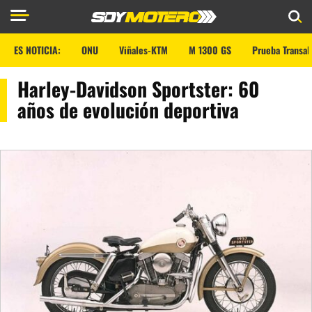
ES NOTICIA:
ONU
Viñales-KTM
M 1300 GS
Prueba Transal
Harley-Davidson Sportster: 60
años de evolución deportiva