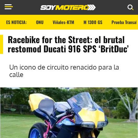
ES NOTICIA:
ONU
Viñales-KTM
M 1300 GS
Prueba Transal
Racebike for the Street: el brutal
restomod Ducati 916 SPS ‘BritDuc’
Un icono de circuito renacido para la
calle