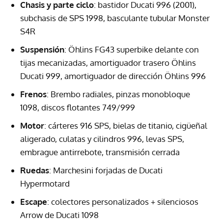
Chasis y parte ciclo
: bastidor Ducati 996 (2001),
subchasis de SPS 1998, basculante tubular Monster
S4R
Suspensión
: Öhlins FG43 superbike delante con
tijas mecanizadas, amortiguador trasero Öhlins
Ducati 999, amortiguador de dirección Öhlins 996
Frenos
: Brembo radiales, pinzas monobloque
1098, discos flotantes 749/999
Motor
: cárteres 916 SPS, bielas de titanio, cigüeñal
aligerado, culatas y cilindros 996, levas SPS,
embrague antirrebote, transmisión cerrada
Ruedas
: Marchesini forjadas de Ducati
Hypermotard
Escape
: colectores personalizados + silenciosos
Arrow de Ducati 1098