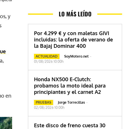
LO MÁS LEÍDO
os, y
s
Por 4.299 € y con maletas GIVI
incluidas: la oferta de verano de
la Bajaj Dominar 400
que
ACTUALIDAD
SoyMotero.net
-
a,
01/08/2026 10:00h
Honda NX500 E-Clutch:
probamos la moto ideal para
principiantes y el carnet A2
mo en
PRUEBAS
Jorge Torrecillas
-
02/08/2026 10:00h
Este disco de freno cuesta 30