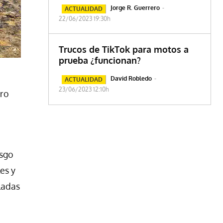
Jorge R. Guerrero
-
ACTUALIDAD
22/06/2023 19:30h
Trucos de TikTok para motos a
prueba ¿funcionan?
David Robledo
-
ACTUALIDAD
23/06/2023 12:10h
uro
esgo
es y
ladas