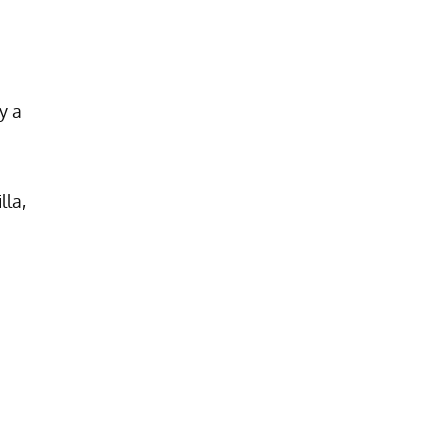
y a
lla,