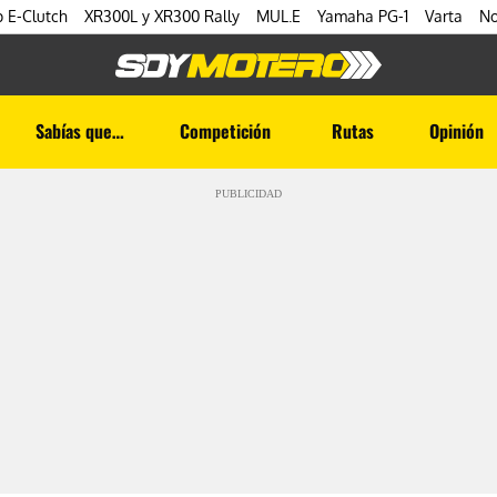
 E-Clutch
XR300L y XR300 Rally
MUL.E
Yamaha PG-1
Varta
No
Sabías que…
Competición
Rutas
Opinión
PUBLICIDAD