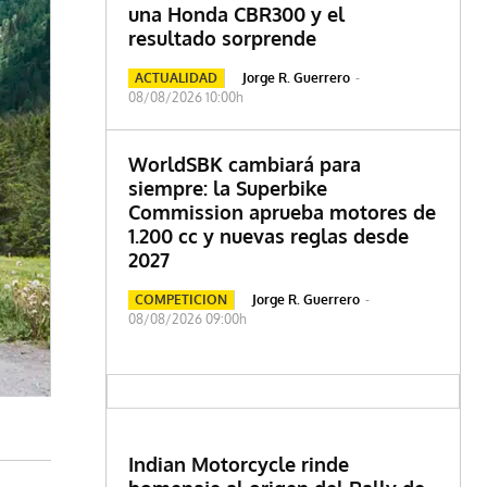
una Honda CBR300 y el
resultado sorprende
ACTUALIDAD
Jorge R. Guerrero
-
08/08/2026 10:00h
WorldSBK cambiará para
siempre: la Superbike
Commission aprueba motores de
1.200 cc y nuevas reglas desde
2027
COMPETICION
Jorge R. Guerrero
-
08/08/2026 09:00h
Indian Motorcycle rinde