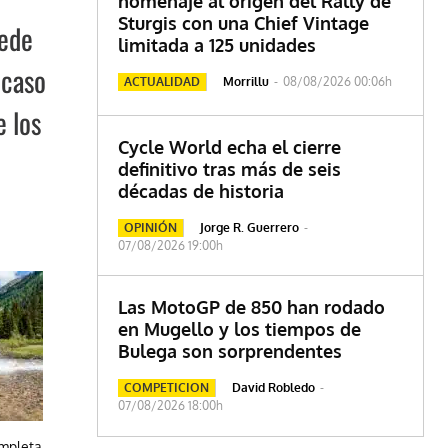
homenaje al origen del Rally de
Sturgis con una Chief Vintage
uede
limitada a 125 unidades
 caso
ACTUALIDAD
Morrillu
-
08/08/2026 00:06h
e los
Cycle World echa el cierre
definitivo tras más de seis
décadas de historia
OPINIÓN
Jorge R. Guerrero
-
07/08/2026 19:00h
Las MotoGP de 850 han rodado
en Mugello y los tiempos de
Bulega son sorprendentes
COMPETICION
David Robledo
-
07/08/2026 18:00h
ompleta