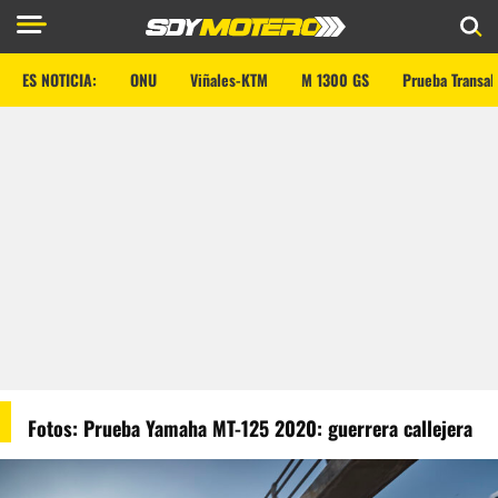
ES NOTICIA:
ONU
Viñales-KTM
M 1300 GS
Prueba Transal
Fotos: Prueba Yamaha MT-125 2020: guerrera callejera