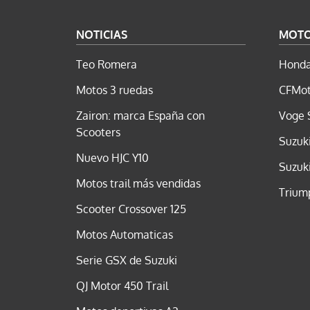
NOTICIAS
MOT
Teo Romera
Honda
Motos 3 ruedas
CFMot
Zairon: marca España con
Voge 
Scooters
Suzuk
Nuevo HJC Y10
Suzuk
Motos trail más vendidas
Trium
Scooter Crossover 125
Motos Automaticas
Serie GSX de Suzuki
QJ Motor 450 Trail