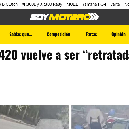
 E-Clutch
XR300L y XR300 Rally
MUL.E
Yamaha PG-1
Varta
No
Sabías que…
Competición
Rutas
Opinión
420 vuelve a ser “retratad