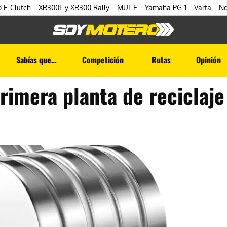
 E-Clutch
XR300L y XR300 Rally
MUL.E
Yamaha PG-1
Varta
No
Sabías que…
Competición
Rutas
Opinión
 primera planta de reciclaje