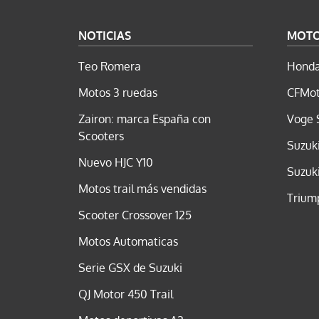
NOTICIAS
MOT
Teo Romera
Honda
Motos 3 ruedas
CFMot
Zairon: marca España con
Voge 
Scooters
Suzuk
Nuevo HJC Y10
Suzuk
Motos trail más vendidas
Trium
Scooter Crossover 125
Motos Automaticas
Serie GSX de Suzuki
QJ Motor 450 Trail