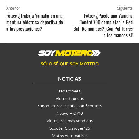
Anterior
Siguiente
Fotos: ¿Trabaja Yamaha en una
Fotos: ¿Puede una Yamaha
montura eléctrica deportiva de
Ténéré 700 completar la Red
altas prestaciones?
Bull Romaniacs? ¡Con Pol Tarrés
a los mandos sí!
SÓLO SÉ QUE SOY MOTERO
NOTICIAS
Teo Romera
Motos 3 ruedas
Zairon: marca España con Scooters
Nuevo HJC Y10
Motos trail más vendidas
Scooter Crossover 125
Motos Automaticas