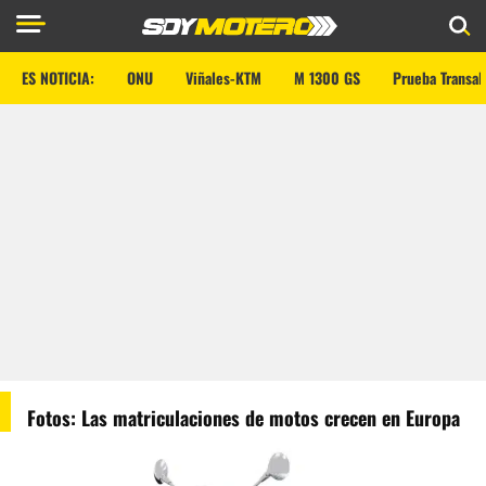
ES NOTICIA:
ONU
Viñales-KTM
M 1300 GS
Prueba Transal
Fotos: Las matriculaciones de motos crecen en Europa