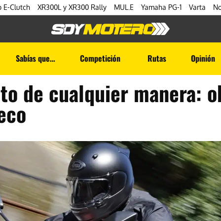
 E-Clutch
XR300L y XR300 Rally
MUL.E
Yamaha PG-1
Varta
No
Sabías que…
Competición
Rutas
Opinión
oto de cualquier manera: o
eco