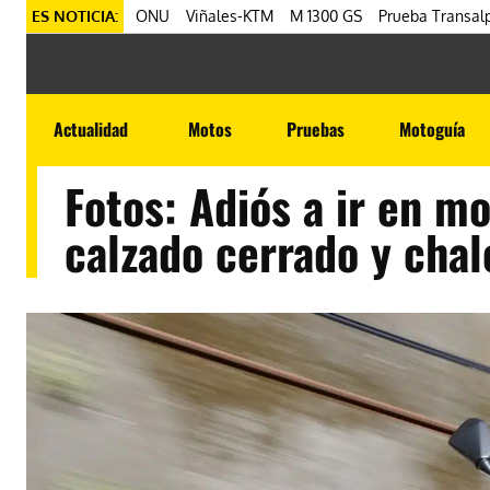
ES NOTICIA:
ONU
Viñales-KTM
M 1300 GS
Prueba Transalp
Actualidad
Motos
Pruebas
Motoguía
Fotos: Adiós a ir en m
calzado cerrado y chal