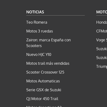
NOTICIAS
MOT
Teo Romera
Honda
Motos 3 ruedas
CFMot
Zairon: marca España con
Voge 
Scooters
Suzuk
Nuevo HJC Y10
Suzuk
Motos trail más vendidas
Trium
Scooter Crossover 125
Motos Automaticas
Serie GSX de Suzuki
QJ Motor 450 Trail