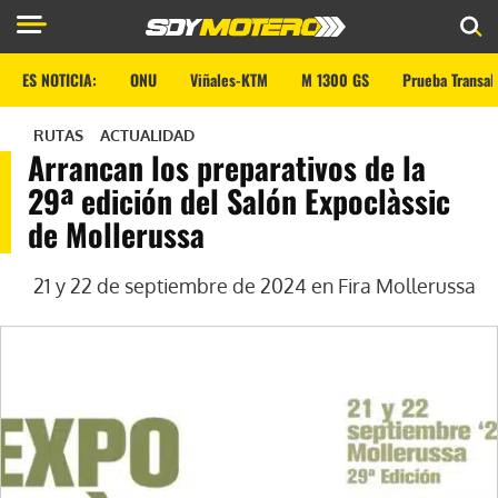
ES NOTICIA:
ONU
Viñales-KTM
M 1300 GS
Prueba Transal
RUTAS
ACTUALIDAD
Arrancan los preparativos de la
29ª edición del Salón Expoclàssic
de Mollerussa
21 y 22 de septiembre de 2024 en Fira Mollerussa