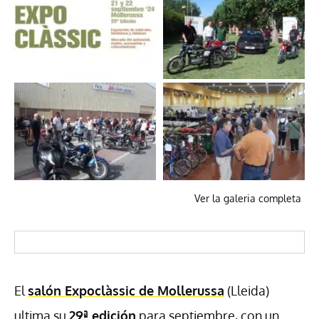
Ver la galeria completa
El
salón Expoclàssic de Mollerussa
(Lleida)
ultima su
29ª edición
para septiembre, con un