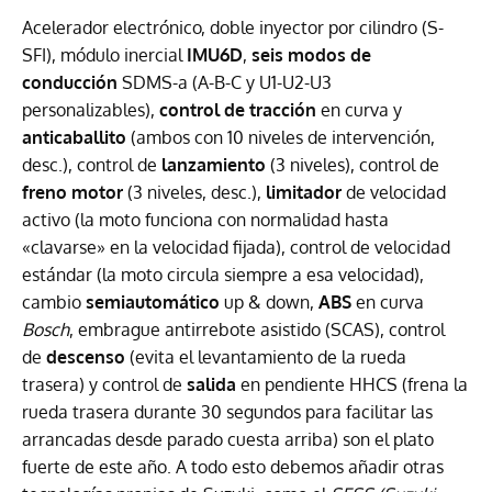
Acelerador electrónico, doble inyector por cilindro (S-
SFI), módulo inercial
IMU6D
,
seis modos de
conducción
SDMS-a (A-B-C y U1-U2-U3
personalizables),
control de tracción
en curva y
anticaballito
(ambos con 10 niveles de intervención,
desc.), control de
lanzamiento
(3 niveles), control de
freno motor
(3 niveles, desc.),
limitador
de velocidad
activo (la moto funciona con normalidad hasta
«clavarse» en la velocidad fijada), control de velocidad
estándar (la moto circula siempre a esa velocidad),
cambio
semiautomático
up & down,
ABS
en curva
Bosch
, embrague antirrebote asistido (SCAS), control
de
descenso
(evita el levantamiento de la rueda
trasera) y control de
salida
en pendiente HHCS (frena la
rueda trasera durante 30 segundos para facilitar las
arrancadas desde parado cuesta arriba) son el plato
fuerte de este año. A todo esto debemos añadir otras