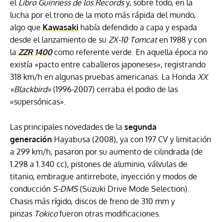
el
Libro Guinness de los Records
y, sobre todo, en la
lucha por el trono de la moto más rápida del mundo,
algo que
Kawasaki
había defendido a capa y espada
desde el lanzamiento de su
ZX-10 Tomcat
en 1988 y con
la
ZZR 1400
como referente verde. En aquella época no
existía «pacto entre caballeros japoneses», registrando
318 km/h en algunas pruebas americanas. La Honda
XX
«Blackbird»
(1996-2007) cerraba el podio de las
«supersónicas».
Las principales novedades de la
segunda
generación
Hayabusa (2008), ya con 197 CV y limitación
a 299 km/h, pasaron por su aumento de cilindrada (de
1.298 a 1.340 cc), pistones de aluminio, válvulas de
titanio, embrague antirrebote, inyección y modos de
conducción
S-DMS
(Suzuki Drive Mode Selection).
Chasis más rígido, discos de freno de 310 mm y
pinzas
Tokico
fueron otras modificaciones.