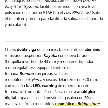
tecnologías propias de Suzuki, como el
SESS
(Suzuki
Easy Start System)
, facilita el arranque con una leve
pulsación en el botón START) o el
Low RPM Assist
(sube
el ralentí en primera para facilitar la salida desde parado
y no calarla).
Chasis
doble viga
de aluminio, basculante de
aluminio
reforzado
,
suspensión
Kayaba
con nuevo tarado
(horquilla invertida de 43 mm y monoamortiguador
multirregulables), equipo delantero de
frenada
Brembo
con pinzas radiales
monobloque
Stylema
y discos delanteros de 320 mm,
iluminación
full-LED
,
warning
de emergencia en
frenada, instrumentación «clásica»
mixta
analógica-
digital
, tapa de colín, depósito de gasolina de
20 l.
,
maneta de freno regulable
y
neumáticos
Bridgestone