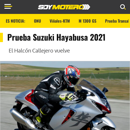
ES NOTICIA:
ONU
Viñales-KTM
M 1300 GS
Prueba Transal
Prueba Suzuki Hayabusa 2021
El Halcón Callejero vuelve