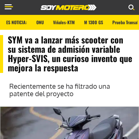
ES NOTICIA:
ONU
Viñales-KTM
M 1300 GS
Prueba Transal
SYM va a lanzar más scooter con
su sistema de admisión variable
Hyper-SVIS, un curioso invento que
mejora la respuesta
Recientemente se ha filtrado una
patente del proyecto