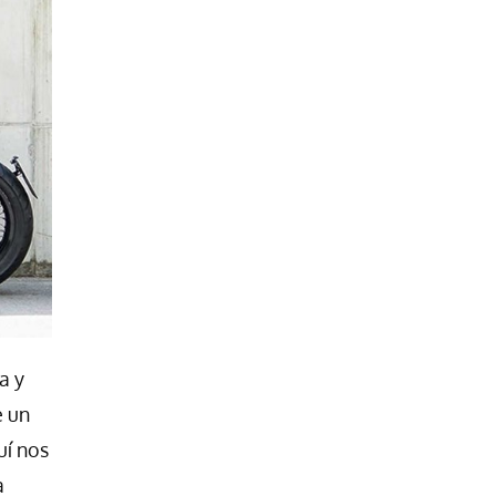
a y
e un
uí nos
a