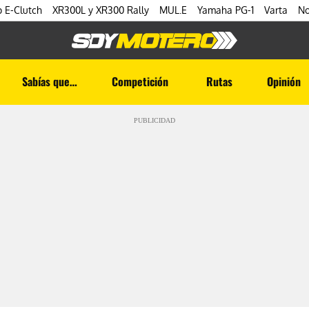
 E-Clutch
XR300L y XR300 Rally
MUL.E
Yamaha PG-1
Varta
No
Sabías que…
Competición
Rutas
Opinión
PUBLICIDAD