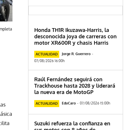
ompleta
Honda TH1R Ikuzawa-Harris, la
desconocida joya de carreras con
motor XR600R y chasis Harris
Jorge R. Guerrero
-
ACTUALIDAD
07/08/2026 16:00h
Raúl Fernández seguirá con
Trackhouse hasta 2028 y liderará
la nueva era de MotoGP
EduCaro
-
07/08/2026 15:00h
las
ACTUALIDAD
lásica
ilita
Suzuki refuerza la confianza en
sus motos con 8 años de