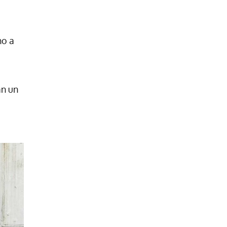
ho a
an un