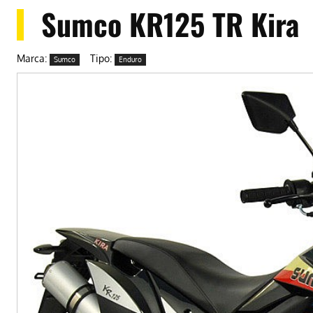
Sumco KR125 TR Kira
Marca:
Tipo:
Sumco
Enduro