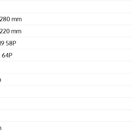
Ø 280 mm
Ø 220 mm
19 58P
8 64P
m
m