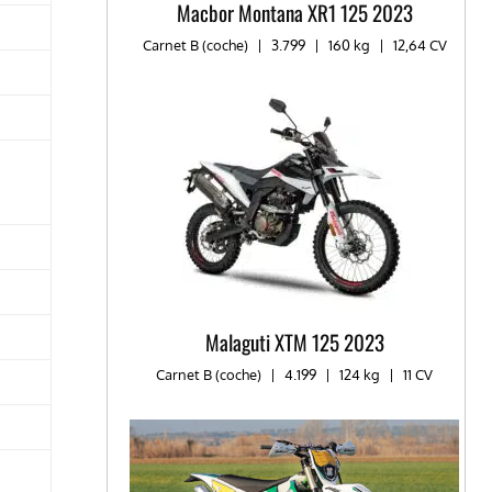
Macbor Montana XR1 125 2023
Carnet B (coche)
|
3.799
|
160 kg
|
12,64 CV
Malaguti XTM 125 2023
Carnet B (coche)
|
4.199
|
124 kg
|
11 CV