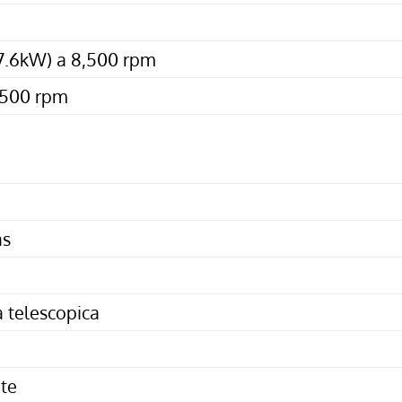
(7.6kW) a 8,500 rpm
,500 rpm
as
a telescopica
te