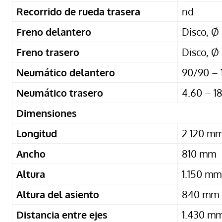
Recorrido de rueda trasera
nd
Freno delantero
Disco, 
Freno trasero
Disco, 
Neumático delantero
90/90 – 
Neumático trasero
4.60 – 1
Dimensiones
Longitud
2.120 m
Ancho
810 mm
Altura
1.150 mm
Altura del asiento
840 mm
Distancia entre ejes
1.430 m