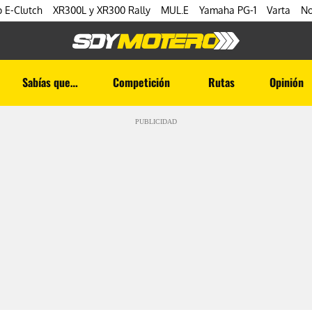
 E-Clutch
XR300L y XR300 Rally
MUL.E
Yamaha PG-1
Varta
No
Sabías que…
Competición
Rutas
Opinión
PUBLICIDAD