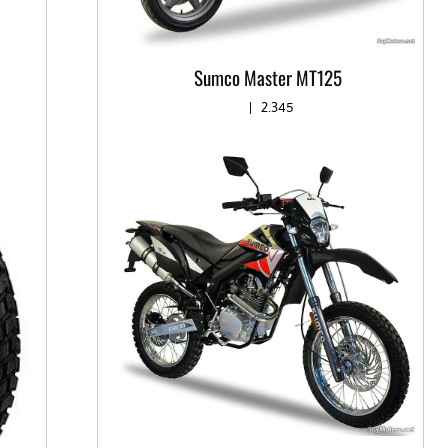
Sumco Master MT125
|
2.345