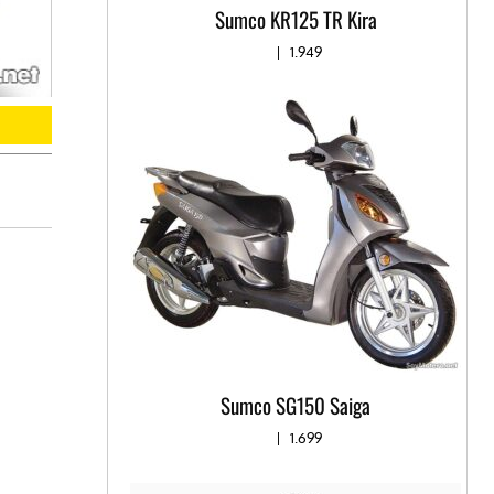
Sumco KR125 TR Kira
|
1.949
Sumco SG150 Saiga
|
1.699