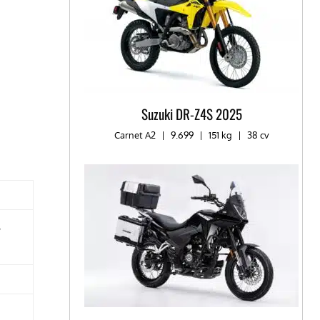
Suzuki DR-Z4S 2025
Carnet A2
|
9.699
|
151 kg
|
38 cv
,