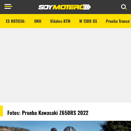
ES NOTICIA:
ONU
Viñales-KTM
M 1300 GS
Prueba Transal
Fotos: Prueba Kawasaki Z650RS 2022