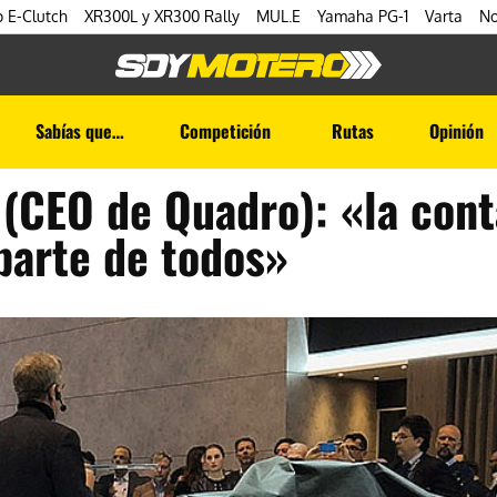
 E-Clutch
XR300L y XR300 Rally
MUL.E
Yamaha PG-1
Varta
No
Sabías que…
Competición
Rutas
Opinión
 (CEO de Quadro): «la con
parte de todos»