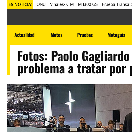
ES NOTICIA:
ONU
Viñales-KTM
M 1300 GS
Prueba Transalp
Actualidad
Motos
Pruebas
Motoguía
Fotos: Paolo Gagliardo
problema a tratar por 