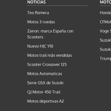
NOTICIAS
MOT
Teo Romera
Honda
Motos 3 ruedas
CFMot
Zairon: marca España con
Voge 
Scooters
Suzuk
Nuevo HJC Y10
Suzuk
Motos trail más vendidas
Trium
Scooter Crossover 125
Motos Automaticas
Serie GSX de Suzuki
QJ Motor 450 Trail
Motos deportivas A2