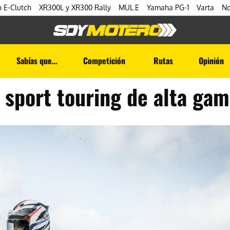
 E-Clutch
XR300L y XR300 Rally
MUL.E
Yamaha PG-1
Varta
No
Sabías que…
Competición
Rutas
Opinión
n sport touring de alta ga